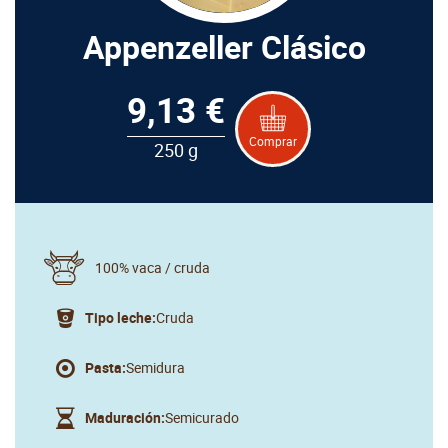
Appenzeller Clásico
9,13 €
Comprar
250 g
100% vaca / cruda
Tipo leche:
Cruda
Pasta:
Semidura
Maduración:
Semicurado