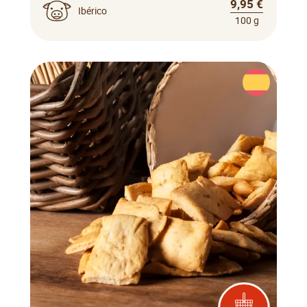
9,95 €
Ibérico
100 g