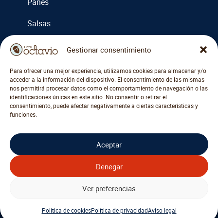
Panes
Salsas
Cremas
Gestionar consentimiento
Miel y mermeladas
Para ofrecer una mejor experiencia, utilizamos cookies para almacenar y/o
acceder a la información del dispositivo. El consentimiento de las mismas
Otros
nos permitirá procesar datos como el comportamiento de navegación o las
identificaciones únicas en este sitio. No consentir o retirar el
consentimiento, puede afectar negativamente a ciertas características y
funciones.
COMPRAR ACCESORIOS
Aceptar
Denegar
Ver preferencias
© Ultramarinos Octavio, 2026
Política de cookies
Política de privacidad
Aviso legal