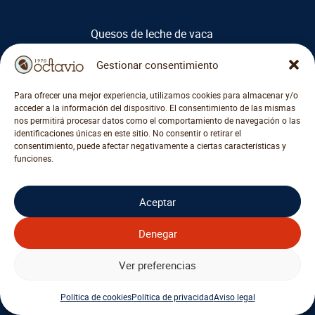
Quesos de leche de vaca
Quesos de leche de oveja
Gestionar consentimiento
Quesos de leche de cabra
Para ofrecer una mejor experiencia, utilizamos cookies para almacenar y/o
acceder a la información del dispositivo. El consentimiento de las mismas
nos permitirá procesar datos como el comportamiento de navegación o las
Quesos de leche de mezcla
identificaciones únicas en este sitio. No consentir o retirar el
consentimiento, puede afectar negativamente a ciertas características y
Quesos de España
funciones.
Quesos de Francia
Aceptar
Quesos de Italia
Denegar
Quesos de Suiza
Ver preferencias
Quesos de Holanda
Política de cookies
Política de privacidad
Aviso legal
Quesos de Alemania