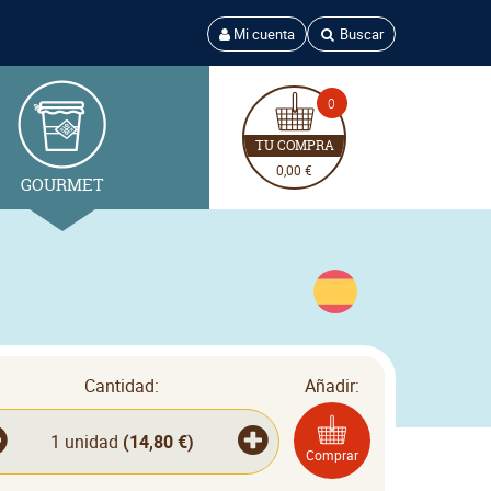
Mi cuenta
Buscar
0
TU COMPRA
0,00 €
GOURMET
Cantidad:
Añadir:
1 unidad
(
14,80 €
)
Comprar