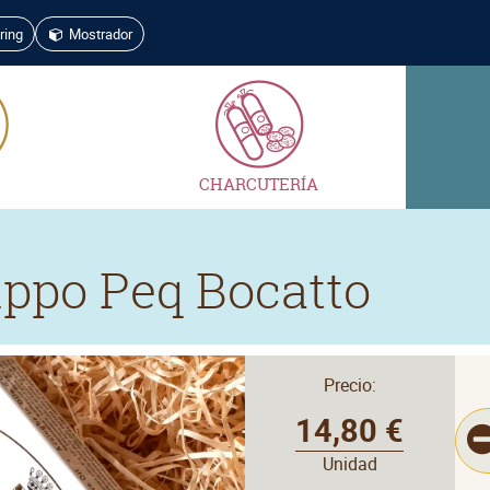
ring
Mostrador
CHARCUTERÍA
ippo Peq Bocatto
Precio:
14,80 €
Unidad