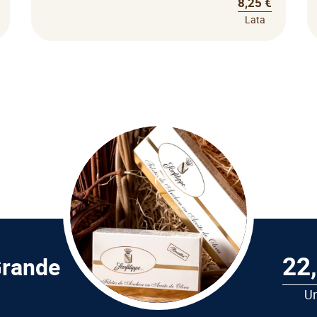
8,25 €
Lata
22
Grande
U