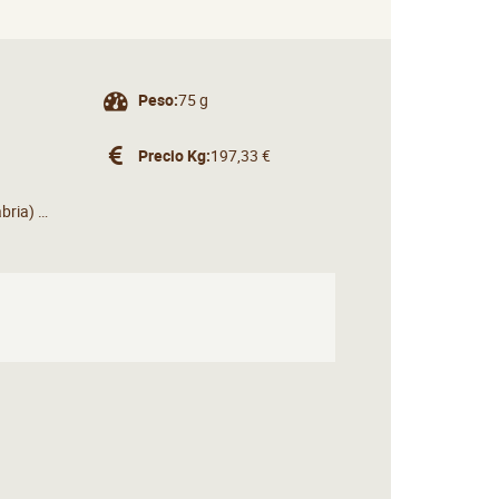
Peso:
75 g
Precio Kg:
197,33 €
Santoña (Cantabria) (España)