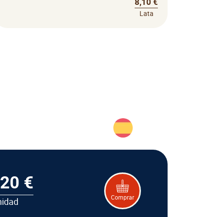
8,10 €
Lata
,20 €
Comprar
nidad