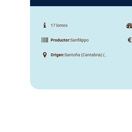
17 lomos
Productor:
Sanfilippo
Origen:
Santoña (Cantabria) (España)