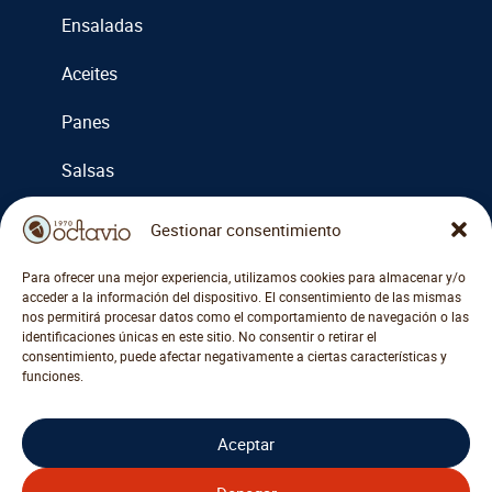
Ensaladas
Aceites
Panes
Salsas
Cremas
Gestionar consentimiento
Miel y mermeladas
Para ofrecer una mejor experiencia, utilizamos cookies para almacenar y/o
acceder a la información del dispositivo. El consentimiento de las mismas
Otros
nos permitirá procesar datos como el comportamiento de navegación o las
identificaciones únicas en este sitio. No consentir o retirar el
consentimiento, puede afectar negativamente a ciertas características y
funciones.
COMPRAR ACCESORIOS
Aceptar