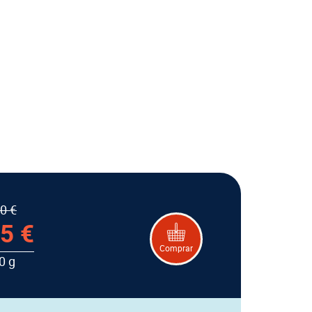
0 €
5 €
Comprar
0 g