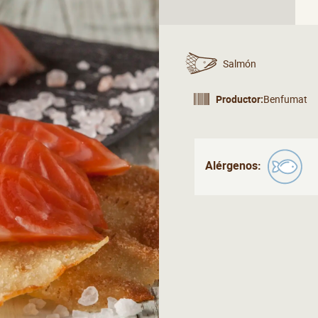
Salmón
Productor:
Benfumat
Alérgenos: