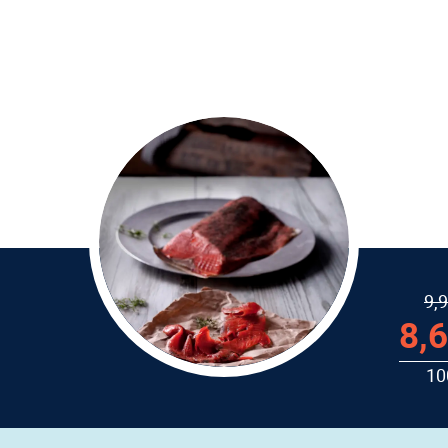
9,9
8,6
10