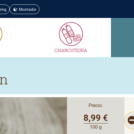
ring
Mostrador
CHARCUTERÍA
ón
Precio:
8,99 €
100 g