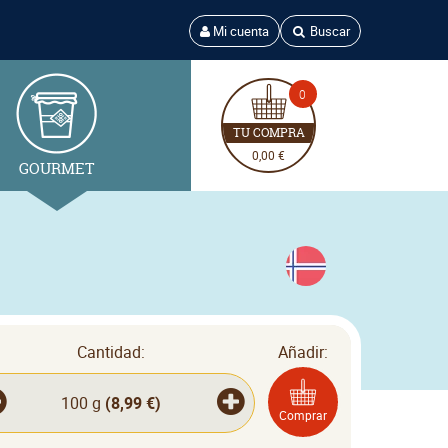
Mi cuenta
Buscar
0
TU COMPRA
0,00 €
GOURMET
Cantidad:
Añadir:
100 g
(
8,99 €
)
Comprar