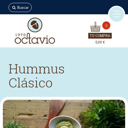
Buscar
0
TU COMPRA
0,00 €
Hummus
Clásico