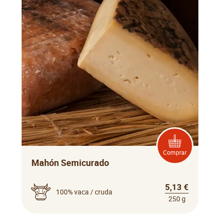
Comprar
Mahón Semicurado
5,13 €
100% vaca / cruda
250 g